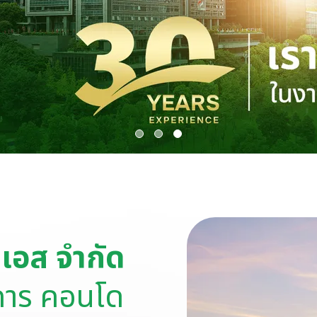
ม เอส จำกัด
คาร คอนโด