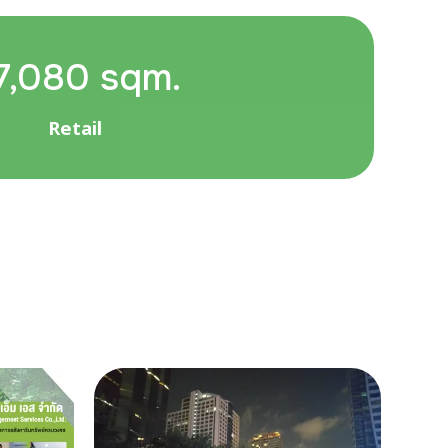
7,080 sqm.
Retail