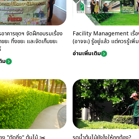
รอาคารชุดฯ จัดฝึกอบรมเรื่อง
Facility Management เรื่องใ
ขยะ ทิ้งขยะ และจัดเก็บขยะ
(อาจจะ) รู้อยู่แล้ว แต่ควรรู้เพิ่ม
ี
อ่านเพิ่มเติม
ติม
ง "ตัดกิ่ง" ต้นไม้ ✂️
รดน้ำต้นไม้ยังไงให้ถูกต้อง?