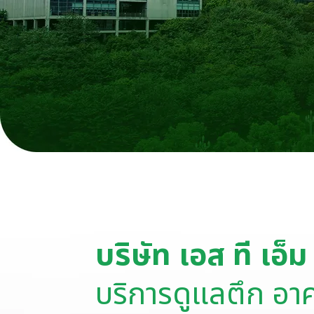
บริษัท เอส ที เอ็
บริการดูแลตึก อา